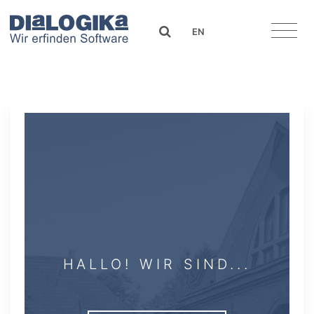
DIaLOGIKa
search
EN
HALLO! WIR SIND...