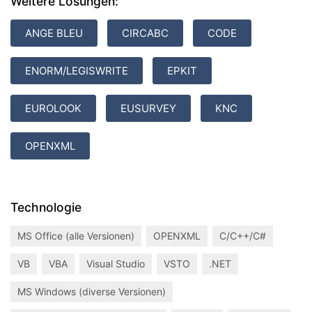
Weitere Lösungen:
ANGE BLEU
CIRCABC
CODE
ENORM/LEGISWRITE
EPKIT
EUROLOOK
EUSURVEY
KNC
OPENXML
Technologie
MS Office (alle Versionen)
OPENXML
C/C++/C#
VB
VBA
Visual Studio
VSTO
.NET
MS Windows (diverse Versionen)