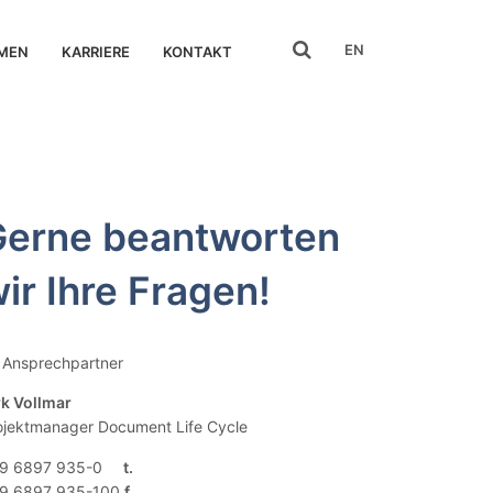
search
EN
MEN
KARRIERE
KONTAKT
Gerne beantworten
ir Ihre Fragen!
r Ansprechpartner
rk Vollmar
ojektmanager Document Life Cycle
9 6897 935-0
9 6897 935-100