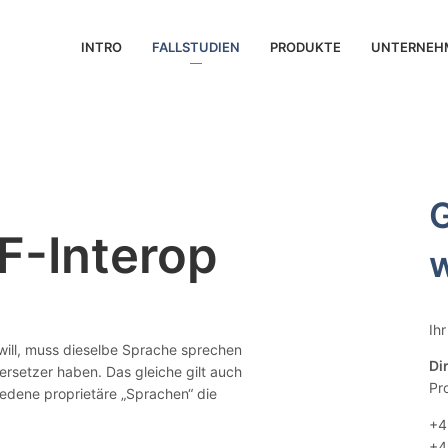
INTRO
FALLSTUDIEN
PRODUKTE
UNTERNEH
-Interop
w
Ih
 will, muss dieselbe Sprache sprechen
Di
rsetzer haben. Das gleiche gilt auch
Pr
edene proprietäre „Sprachen“ die
+4
+4