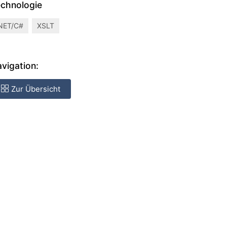
chnologie
NET/C#
XSLT
vigation:
Zur Übersicht