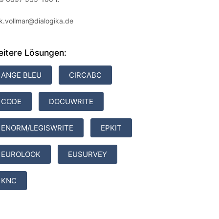
rk.vollmar@dialogika.de
itere Lösungen:
ANGE BLEU
CIRCABC
CODE
DOCUWRITE
ENORM/LEGISWRITE
EPKIT
EUROLOOK
EUSURVEY
KNC