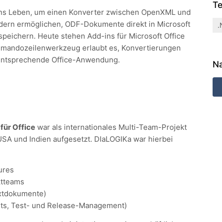
Te
 ins Leben, um einen Konverter zwischen OpenXML und
endern ermöglichen, ODF-Dokumente direkt in Microsoft
.
peichern. Heute stehen Add-ins für Microsoft Office
ommandozeilenwerkzeug erlaubt es, Konvertierungen
 entsprechende Office-Anwendung.
Na
ür Office
war als internationales Multi-Team-Projekt
USA und Indien aufgesetzt. DIaLOGIKa war hierbei
ures
ktteams
extdokumente)
ests, Test- und Release-Management)