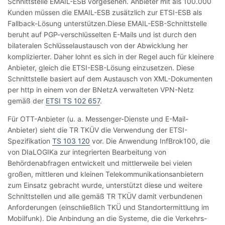
Schnittstelle EMAIL-ESB vorgesehen. Anbieter mit als 100.000
Kunden müssen die EMAIL-ESB zusätzlich zur ETSI-ESB als
Fallback-Lösung unterstützen.Diese EMAIL-ESB-Schnittstelle
beruht auf PGP-verschlüsselten E-Mails und ist durch den
bilateralen Schlüsselaustausch von der Abwicklung her
komplizierter. Daher lohnt es sich in der Regel auch für kleinere
Anbieter, gleich die ETSI-ESB-Lösung einzusetzen. Diese
Schnittstelle basiert auf dem Austausch von XML-Dokumenten
per http in einem von der BNetzA verwalteten VPN-Netz
gemäß der
ETSI TS 102 657
.
Für OTT-Anbieter (u. a. Messenger-Dienste und E-Mail-
Anbieter) sieht die TR TKÜV die Verwendung der ETSI-
Spezifikation
TS 103 120
vor. Die Anwendung InfBrok100, die
von DIaLOGIKa zur integrierten Bearbeitung von
Behördenabfragen entwickelt und mittlerweile bei vielen
großen, mittleren und kleinen Telekommunikationsanbietern
zum Einsatz gebracht wurde, unterstützt diese und weitere
Schnittstellen und alle gemäß TR TKÜV damit verbundenen
Anforderungen (einschließlich TKÜ und Standortermittlung im
Mobilfunk). Die Anbindung an die Systeme, die die Verkehrs-