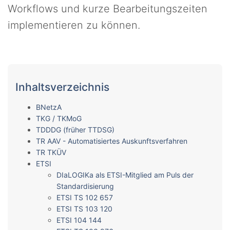
Workflows und kurze Bearbeitungszeiten
implementieren zu können.
Inhaltsverzeichnis
BNetzA
TKG / TKMoG
TDDDG (früher TTDSG)
TR AAV - Automatisiertes Auskunftsverfahren
TR TKÜV
ETSI
DIaLOGIKa als ETSI-Mitglied am Puls der
Standardisierung
ETSI TS 102 657
ETSI TS 103 120
ETSI 104 144